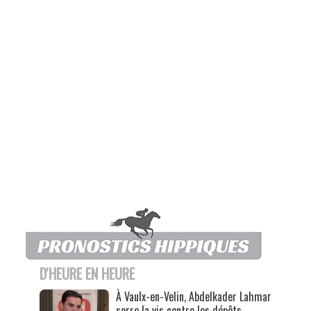
D'HEURE EN HEURE
À Vaulx-en-Velin, Abdelkader Lahmar
serre la vis contre les dépôts