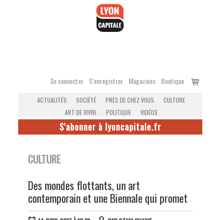
Accéder
au
contenu
Voir
Se connecter
S’enregistrer
Magazines
Boutique
le
ACTUALITÉS
SOCIÉTÉ
PRÈS DE CHEZ VOUS
CULTURE
panier
ART DE VIVRE
POLITIQUE
VIDÉOS
S'abonner à lyoncapitale.fr
CULTURE
Des mondes flottants, un art
contemporain et une Biennale qui promet