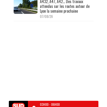
A432, A47, A42… Des travaux
attendus sur les routes autour de
Lyon la semaine prochaine
07/08/26
03H00
-
06H00