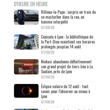
D'HEURE EN HEURE
Rillieux-la-Pape : surpris en train de
se masturber dans la rue, un
homme interpellé
07/08/26
Canicule à Lyon : la bibliothèque de
la Part-Dieu maintient ses horaires
prolongés jusqu'au 14 août
07/08/26
Ninkasi abandonne définitivement
son grand projet de tiers-lieu à La
Saulaie, près de Lyon
07/08/26
Éclipse solaire du 12 août : tout
savoir pour l'observer au mieux à
Lyon
07/08/26