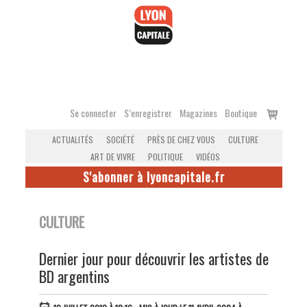
Accéder
au
contenu
Voir
Se connecter
S’enregistrer
Magazines
Boutique
le
ACTUALITÉS
SOCIÉTÉ
PRÈS DE CHEZ VOUS
CULTURE
panier
ART DE VIVRE
POLITIQUE
VIDÉOS
S'abonner à lyoncapitale.fr
CULTURE
Dernier jour pour découvrir les artistes de
BD argentins