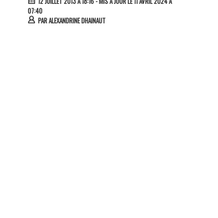
12 JUILLET 2013 À 18:16
- MIS À JOUR LE 11 AVRIL 2024 À
07:40
PAR
ALEXANDRINE DHAINAUT