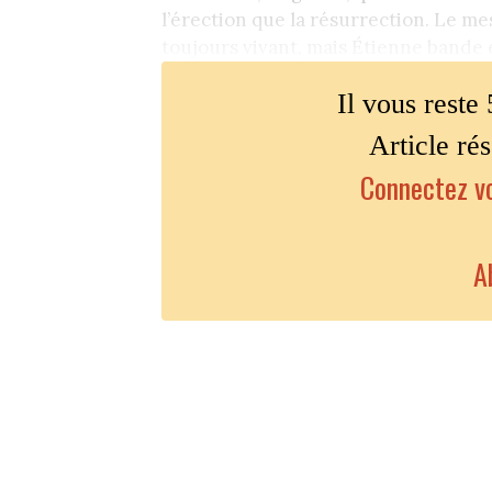
l’érection que la résurrection. Le me
toujours vivant, mais Étienne bande 
Il vous reste 
Article ré
Connectez vo
A