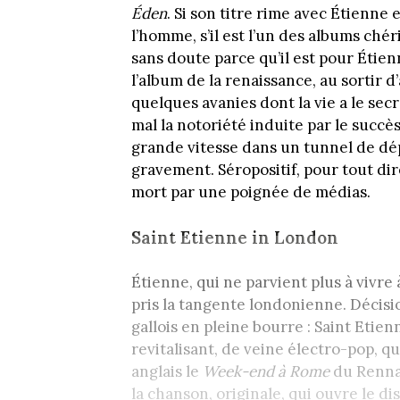
Éden
. Si son titre rime avec Étienne 
l’homme, s’il est l’un des albums chér
sans doute parce qu’il est pour Étien
l’album de la renaissance, au sortir 
quelques avanies dont la vie a le sec
mal la notoriété induite par le succè
grande vitesse dans un tunnel de dép
gravement. Séropositif, pour tout dire
mort par une poignée de médias.
Saint Etienne in London
Étienne, qui ne parvient plus à vivre 
pris la tangente londonienne. Décis
gallois en pleine bourre : Saint Eti
revitalisant, de veine électro-pop, q
anglais le
Week-end à Rome
du Rennai
la chanson, originale, qui ouvre le di