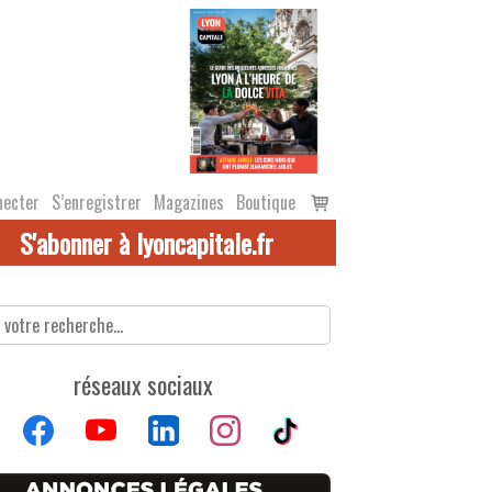
Voir
necter
S’enregistrer
Magazines
Boutique
le
S'abonner à lyoncapitale.fr
panier
réseaux sociaux