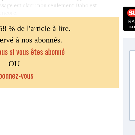
ssage est clair : non seulement Daho est
encore.
58 % de l'article à lire.
servé à nos abonnés.
us si vous êtes abonné
OU
bonnez-vous