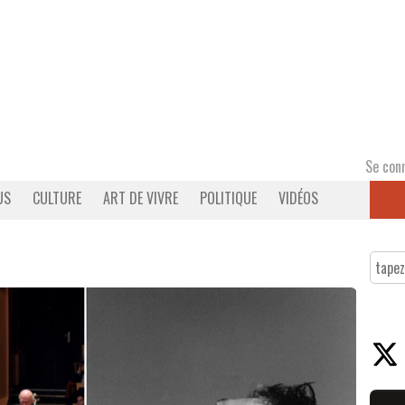
Se con
US
CULTURE
ART DE VIVRE
POLITIQUE
VIDÉOS