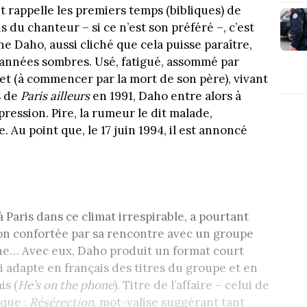
et rappelle les premiers temps (bibliques) de
is du chanteur – si ce n’est son préféré –, c’est
ne Daho, aussi cliché que cela puisse paraître,
d’années sombres. Usé, fatigué, assommé par
ret (à commencer par la mort de son père), vivant
s de
Paris ailleurs
en 1991, Daho entre alors à
ression. Pire, la rumeur le dit malade,
. Au point que, le 17 juin 1994, il est annoncé
à Paris dans ce climat irrespirable, a pourtant
ion confortée par sa rencontre avec un groupe
enne… Avec eux, Daho produit un format court
ui adapte en français des titres du groupe et en
s (
He’s on the phone
). Titre de l’affaire – celui de
sque :
Résérection
, mot-valise suggérant tant