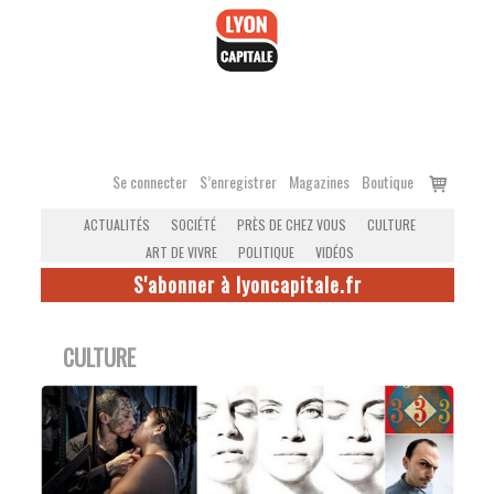
Accéder
au
contenu
Voir
Se connecter
S’enregistrer
Magazines
Boutique
le
ACTUALITÉS
SOCIÉTÉ
PRÈS DE CHEZ VOUS
CULTURE
panier
ART DE VIVRE
POLITIQUE
VIDÉOS
S'abonner à lyoncapitale.fr
CULTURE