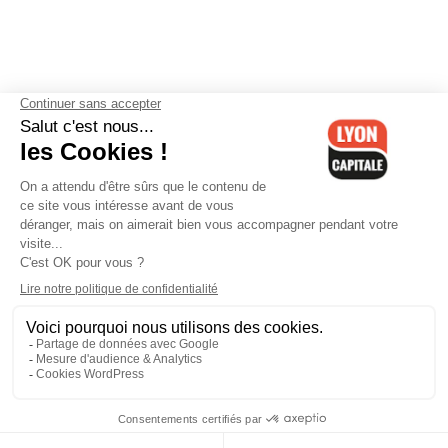
Contactez-nous
-
Mentions légales
-
CGV
-
Politique de
confidentialité
-
Gestion des cookies
-
Lyon Capitale TV
-
Archives
Lyon Capitale
Lyon Capitale - 51 avenue Maréchal Foch - CS 40091 - 69456 Lyon
Cedex 06