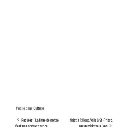
Publié dans
Culture
Rudigoz: “La ligne de métro
Najat à Rillieux, Valls à St-Priest,
n’est pas prévue pour ce
aucun ministre à Lyon