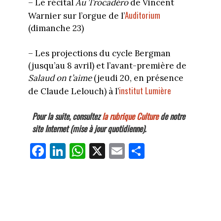
– Le récital
Au Trocadéro
de Vincent
Auditorium
Warnier sur l’orgue de l’
(dimanche 23)
– Les projections du cycle Bergman
(jusqu’au 8 avril) et l’avant-première de
Salaud on t’aime
(jeudi 20, en présence
institut Lumière
de Claude Lelouch) à l’
Pour la suite, consultez
la rubrique Culture
de notre
site Internet (mise à jour quotidienne).
Fa
Li
W
X
E
Pa
ce
nk
ha
m
rt
bo
ed
ts
ail
ag
ok
In
Ap
er
p