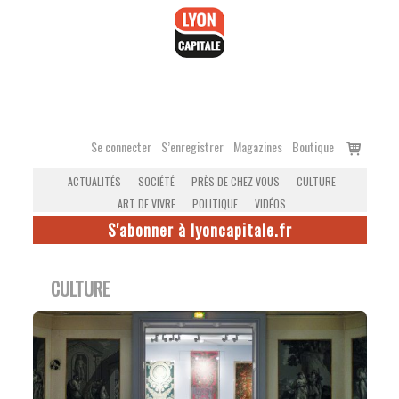
Accéder
au
contenu
Voir
Se connecter
S’enregistrer
Magazines
Boutique
le
ACTUALITÉS
SOCIÉTÉ
PRÈS DE CHEZ VOUS
CULTURE
panier
ART DE VIVRE
POLITIQUE
VIDÉOS
S'abonner à lyoncapitale.fr
CULTURE