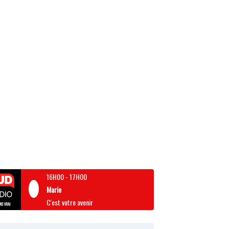
16H00
-
17H00
Marie
C'est votre avenir