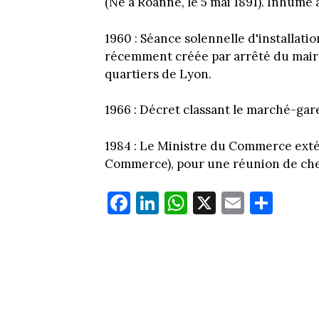
(Né à Roanne, le 5 mai 1891). Inhumé
1960 : Séance solennelle d'installat
récemment créée par arrêté du maire 
quartiers de Lyon.
1966 : Décret classant le marché-gar
1984 : Le Ministre du Commerce exté
Commerce), pour une réunion de chef
Fa
Li
W
X
E
Pa
ce
nk
ha
m
rt
bo
ed
ts
ail
ag
ok
In
Ap
er
p