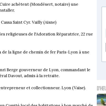
e Cuire achètent (Mondésert, notaire) une
staller.
Cassa Saint Cyr. Vailly (Aisne)
es religieuses de l'Adoration Réparatrice, 22 rue
n de la ligne de chemin de fer Paris-Lyon à une
enri Berge gouverneur de Lyon, commandant le
al Davout, admis à la retraite.
D'HE
ntrepreneur et collectionneur. Lyon (Vaise).
t un Comité local des habitations à bon marché de