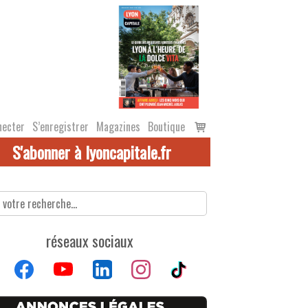
Voir
necter
S’enregistrer
Magazines
Boutique
le
S'abonner à lyoncapitale.fr
panier
réseaux sociaux