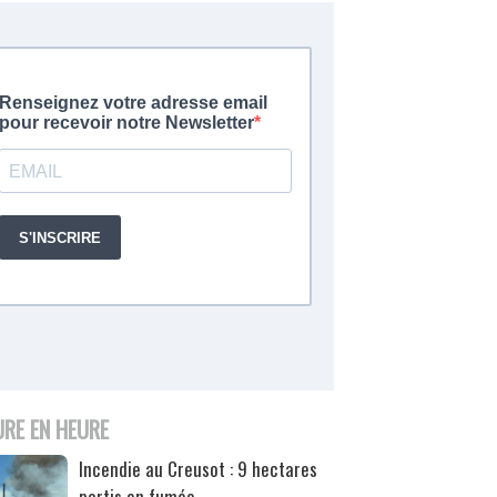
URE EN HEURE
Incendie au Creusot : 9 hectares
partis en fumée