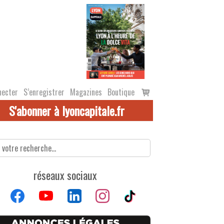
Voir
necter
S’enregistrer
Magazines
Boutique
le
S'abonner à lyoncapitale.fr
panier
réseaux sociaux