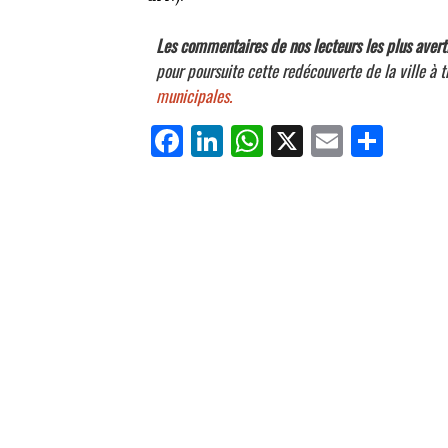
Les commentaires de nos lecteurs les plus averti
pour poursuite cette redécouverte de la ville à t
municipales.
Fa
Li
W
X
E
Pa
ce
nk
ha
m
rt
bo
ed
ts
ail
ag
ok
In
Ap
er
p