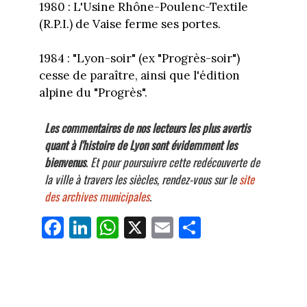
1980 : L'Usine Rhône-Poulenc-Textile
(R.P.I.) de Vaise ferme ses portes.
1984 : "Lyon-soir" (ex "Progrès-soir")
cesse de paraître, ainsi que l'édition
alpine du "Progrès".
Les commentaires de nos lecteurs les plus avertis
quant à l'histoire de Lyon sont évidemment les
bienvenus
. Et pour poursuivre cette redécouverte de
la ville à travers les siècles, rendez-vous sur le
site
des archives municipales
.
Fa
Li
W
X
E
Pa
ce
nk
ha
m
rt
bo
ed
ts
ail
ag
ok
In
Ap
er