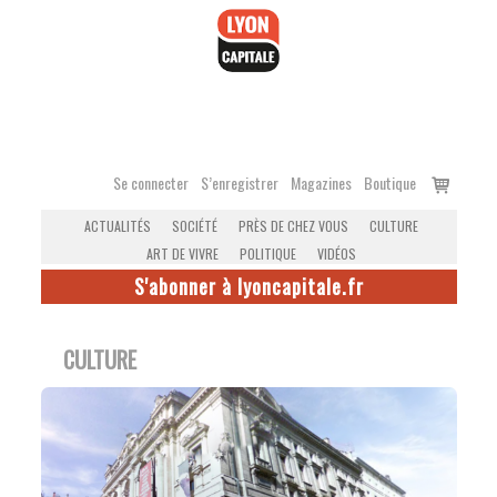
Accéder
au
contenu
Voir
Se connecter
S’enregistrer
Magazines
Boutique
le
ACTUALITÉS
SOCIÉTÉ
PRÈS DE CHEZ VOUS
CULTURE
panier
ART DE VIVRE
POLITIQUE
VIDÉOS
S'abonner à lyoncapitale.fr
CULTURE