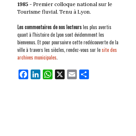
1985 -
Premier colloque national sur le
Tourisme fluvial. Tenu à Lyon.
Les commentaires de nos lecteurs
les plus avertis
quant à l'histoire de Lyon sont évidemment les
bienvenus. Et pour poursuivre cette redécouverte de la
ville à travers les siècles, rendez-vous sur le
site des
archives municipales
.
Fa
Li
W
X
E
Pa
ce
nk
ha
m
rt
bo
ed
ts
ail
ag
ok
In
Ap
er
p