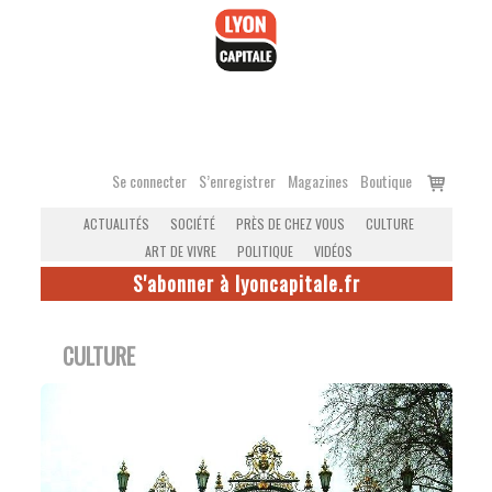
Accéder
au
contenu
Voir
Se connecter
S’enregistrer
Magazines
Boutique
le
ACTUALITÉS
SOCIÉTÉ
PRÈS DE CHEZ VOUS
CULTURE
panier
ART DE VIVRE
POLITIQUE
VIDÉOS
S'abonner à lyoncapitale.fr
CULTURE