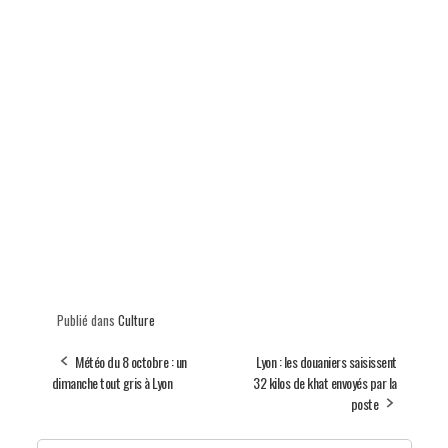
Publié dans
Culture
Météo du 8 octobre : un
Lyon : les douaniers saisissent
dimanche tout gris à Lyon
32 kilos de khat envoyés par la
poste