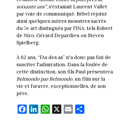
soixante ans”
, s'extasiait Laurent Vallet
par voie de communiqué. Bébel rejoint
ainsi quelques autres monstres sacrés
du 7e art distingués par l'INA, tels Robert
de Niro, Gérard Depardieu ou Steven
Spielberg.
À 82 ans, “l’As des as” n'a donc pas fini de
susciter l'admiration. Dans la foulée de
cette distinction, son fils Paul présentera
Belmondo par Belmondo
, un film sur la
vie et l’œuvre, exceptionnelles, de son
père.
Fa
Li
W
X
E
Pa
ce
nk
ha
m
rt
bo
ed
ts
ail
ag