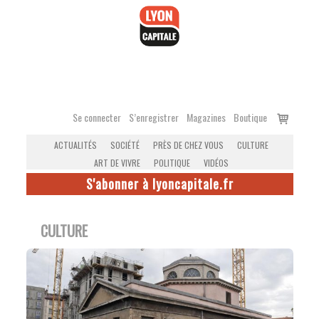
Accéder
au
contenu
Voir
Se connecter
S’enregistrer
Magazines
Boutique
le
ACTUALITÉS
SOCIÉTÉ
PRÈS DE CHEZ VOUS
CULTURE
panier
ART DE VIVRE
POLITIQUE
VIDÉOS
S'abonner à lyoncapitale.fr
CULTURE