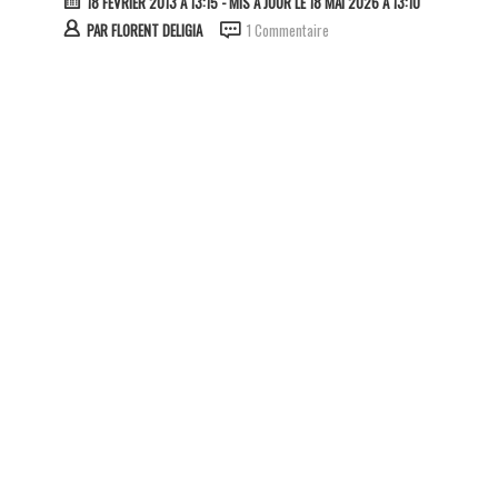
18 FÉVRIER 2013 À 13:15
- MIS À JOUR LE 18 MAI 2026 À 13:10
PAR
FLORENT DELIGIA
1 Commentaire