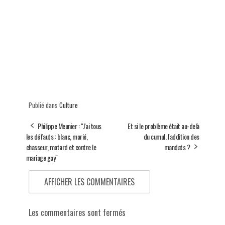
Publié dans
Culture
Philippe Meunier : "J'ai tous
Et si le problème était au-delà
les défauts : blanc, marié,
du cumul, l'addition des
chasseur, motard et contre le
mandats ?
mariage gay"
AFFICHER LES COMMENTAIRES
Les commentaires sont fermés