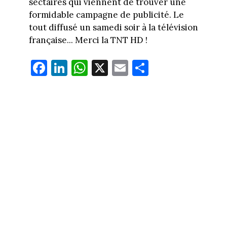
sectaires qui viennent de trouver une
formidable campagne de publicité. Le
tout diffusé un samedi soir à la télévision
française... Merci la TNT HD !
Fa
Li
W
X
E
Pa
ce
nk
ha
m
rt
bo
ed
ts
ail
ag
ok
In
Ap
er
p