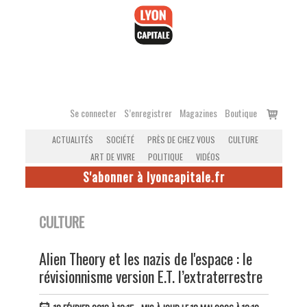
Accéder
au
contenu
Voir
Se connecter
S’enregistrer
Magazines
Boutique
le
ACTUALITÉS
SOCIÉTÉ
PRÈS DE CHEZ VOUS
CULTURE
panier
ART DE VIVRE
POLITIQUE
VIDÉOS
S'abonner à lyoncapitale.fr
CULTURE
Alien Theory et les nazis de l'espace : le
révisionnisme version E.T. l’extraterrestre