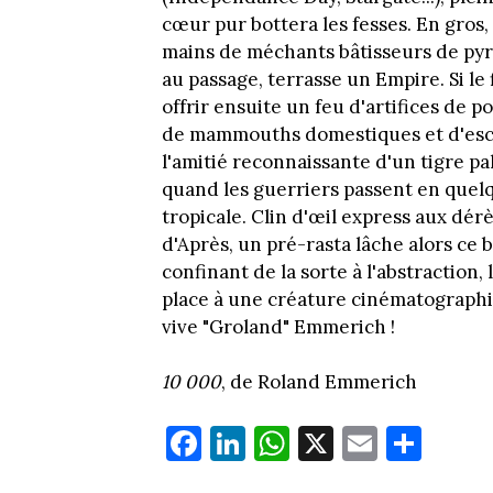
cœur pur bottera les fesses. En gros,
mains de méchants bâtisseurs de pyr
au passage, terrasse un Empire. Si le
offrir ensuite un feu d'artifices de
de mammouths domestiques et d'escla
l'amitié reconnaissante d'un tigre p
quand les guerriers passent en quel
tropicale. Clin d'œil express aux dé
d'Après, un pré-rasta lâche alors ce b
confinant de la sorte à l'abstraction
place à une créature cinématograph
vive "Groland" Emmerich !
10 000
, de Roland Emmerich
Fa
Li
W
X
E
Pa
ce
nk
ha
m
rt