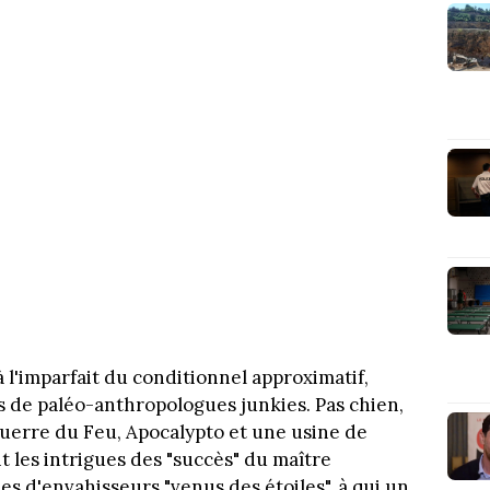
à l'imparfait du conditionnel approximatif,
s de paléo-anthropologues junkies. Pas chien,
 Guerre du Feu, Apocalypto et une usine de
 les intrigues des "succès" du maître
nes d'envahisseurs "venus des étoiles", à qui un