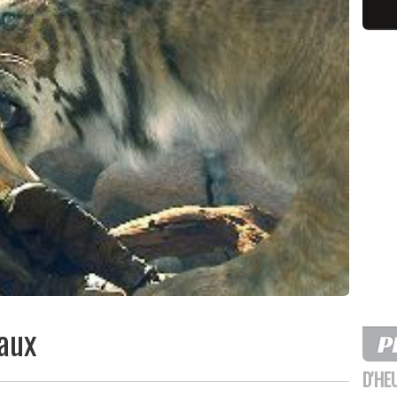
aux
D'HE