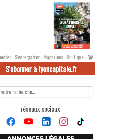
Voir
necter
S’enregistrer
Magazines
Boutique
le
S'abonner à lyoncapitale.fr
panier
réseaux sociaux