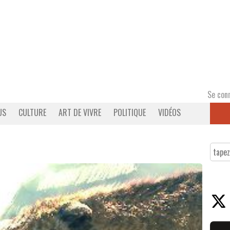
Se con
US
CULTURE
ART DE VIVRE
POLITIQUE
VIDÉOS