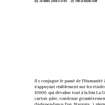
26 MARS 2008 À 13:44
PAR
LA RÉDACTION
Il y conjugue le passé de l'Humanité 
s'appuyant visiblement sur les étude
10000, qui dévalise tout à la fois La
carton-pâte, condense grossièrement
(Independance Day, Stargate...), plei