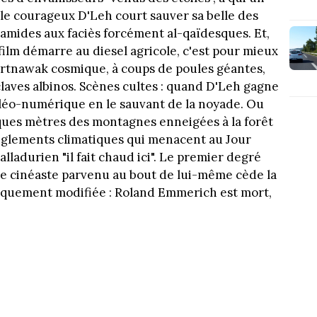
 le courageux D'Leh court sauver sa belle des
amides aux faciès forcément al-qaïdesques. Et,
 film démarre au diesel agricole, c'est pour mieux
 portnawak cosmique, à coups de poules géantes,
ves albinos. Scènes cultes : quand D'Leh gagne
aléo-numérique en le sauvant de la noyade. Ou
ques mètres des montagnes enneigées à la forêt
règlements climatiques qui menacent au Jour
alladurien "il fait chaud ici". Le premier degré
, le cinéaste parvenu au bout de lui-même cède la
iquement modifiée : Roland Emmerich est mort,