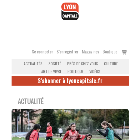
Accéder
au
contenu
Voir
Se connecter
S’enregistrer
Magazines
Boutique
le
ACTUALITÉS
SOCIÉTÉ
PRÈS DE CHEZ VOUS
CULTURE
panier
ART DE VIVRE
POLITIQUE
VIDÉOS
S'abonner à lyoncapitale.fr
ACTUALITÉ