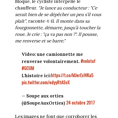
Bloqué, le cycliste interpelle le
chauffeur.
"
Je lance au conducteur : "Ce
serait bien de se dépêcher un peu s’il vous
plaît"
, raconte-t-il.
Il monte dans sa
fourgonnette, démarre, jusqu’à toucher la
roue. Je crie : "ça va pas non ?". Il pousse,
me renverse et se barre."
Video: une camionnette me
#velotaf
renverse volontairement.
#GCUM
https://t.co/kUerExWKa5
L'histoire ici:
pic.twitter.com/edyyRtASvX
— Soupe aux orties
24 octobre 2017
(@SoupeAuxOrties)
Les images ne font que corroborer les