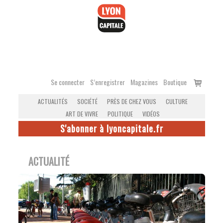
Accéder
au
contenu
Voir
Se connecter
S’enregistrer
Magazines
Boutique
le
ACTUALITÉS
SOCIÉTÉ
PRÈS DE CHEZ VOUS
CULTURE
panier
ART DE VIVRE
POLITIQUE
VIDÉOS
S'abonner à lyoncapitale.fr
ACTUALITÉ