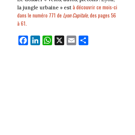
à découvrir ce mois-ci
la jungle urbaine » est
dans le numéro 771 de
Lyon Capitale
, des pages 56
à 61.
Fa
Li
W
X
E
Pa
ce
nk
ha
m
rt
bo
ed
ts
ail
ag
ok
In
Ap
er
p