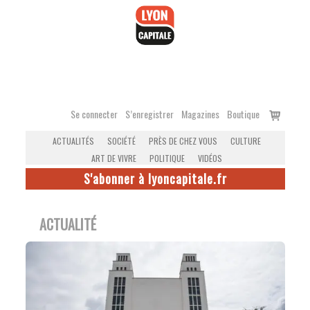
Accéder
au
contenu
Voir
Se connecter
S’enregistrer
Magazines
Boutique
le
ACTUALITÉS
SOCIÉTÉ
PRÈS DE CHEZ VOUS
CULTURE
panier
ART DE VIVRE
POLITIQUE
VIDÉOS
S'abonner à lyoncapitale.fr
ACTUALITÉ