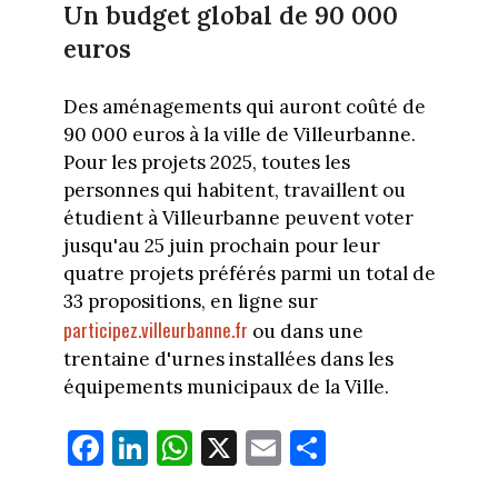
Un budget global de 90 000
euros
Des aménagements qui auront coûté de
90 000 euros à la ville de Villeurbanne.
Pour les projets 2025, toutes les
personnes qui habitent, travaillent ou
étudient à Villeurbanne peuvent voter
jusqu'au 25 juin prochain pour leur
quatre projets préférés parmi un total de
33 propositions, en ligne sur
participez.villeurbanne.fr
ou dans une
trentaine d'urnes installées dans les
équipements municipaux de la Ville.
Fa
Li
W
X
E
Pa
ce
nk
ha
m
rt