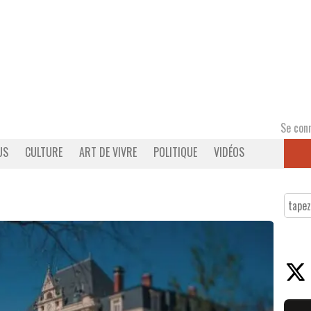
Se con
US
CULTURE
ART DE VIVRE
POLITIQUE
VIDÉOS