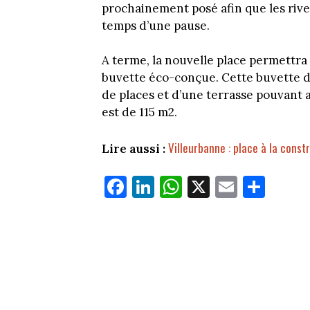
prochainement posé afin que les river
temps d’une pause.
A terme, la nouvelle place permettra
buvette éco-conçue. Cette buvette di
de places et d’une terrasse pouvant a
est de 115 m2.
Villeurbanne : place à la cons
Lire aussi :
Fa
Li
W
X
E
Pa
ce
nk
ha
m
rt
bo
ed
ts
ail
ag
ok
In
Ap
er
p