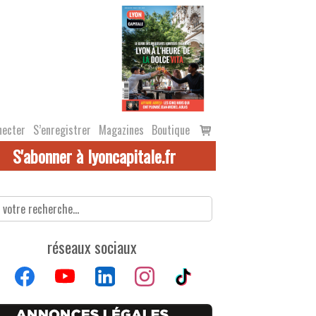
Voir
necter
S’enregistrer
Magazines
Boutique
le
S'abonner à lyoncapitale.fr
panier
réseaux sociaux