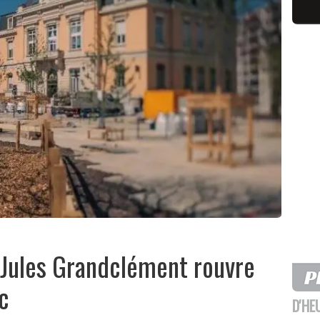
e Jules Grandclément rouvre
c
D'HE