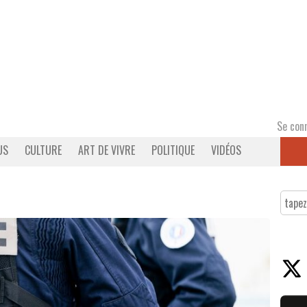
Se con
US
CULTURE
ART DE VIVRE
POLITIQUE
VIDÉOS