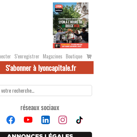
Voir
necter
S’enregistrer
Magazines
Boutique
le
S'abonner à lyoncapitale.fr
panier
réseaux sociaux