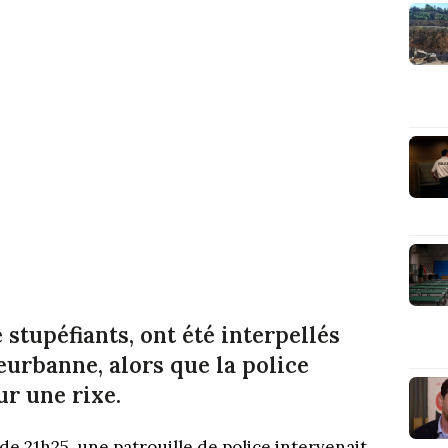
stupéfiants, ont été interpellés
urbanne, alors que la police
ur une rixe.
e 21h25, une patrouille de police intervenait