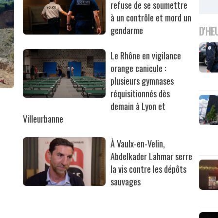
refuse de se soumettre
à un contrôle et mord un
D'HE
gendarme
Le Rhône en vigilance
orange canicule :
plusieurs gymnases
réquisitionnés dès
r
demain à Lyon et
Villeurbanne
À Vaulx-en-Velin,
Abdelkader Lahmar serre
la vis contre les dépôts
sauvages