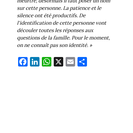
meurtre, désormais il faut poser un nom
sur cette personne. La patience et le
silence ont été productifs. De
l'identification de cette personne vont
découler toutes les réponses aux
questions de la famille. Pour le moment,
on ne connaît pas son identité. »
Fa
Li
W
X
E
Pa
ce
nk
ha
m
rt
bo
ed
ts
ail
ag
ok
In
Ap
er
p