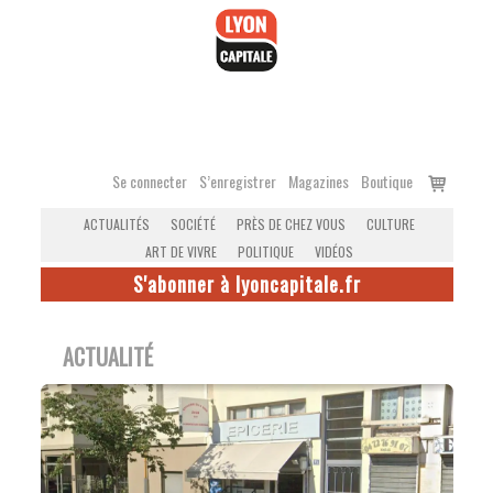
Accéder
au
contenu
Voir
Se connecter
S’enregistrer
Magazines
Boutique
le
ACTUALITÉS
SOCIÉTÉ
PRÈS DE CHEZ VOUS
CULTURE
panier
ART DE VIVRE
POLITIQUE
VIDÉOS
S'abonner à lyoncapitale.fr
ACTUALITÉ