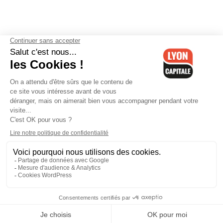
Contactez-nous
-
Mentions légales
-
CGV
-
Politique de
confidentialité
-
Gestion des cookies
-
Lyon Capitale TV
-
Archives
Lyon Capitale
Lyon Capitale - 51 avenue Maréchal Foch - CS 40091 - 69456 Lyon
Cedex 06