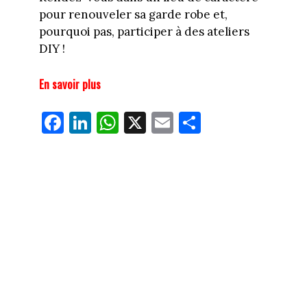
pour renouveler sa garde robe et,
pourquoi pas, participer à des ateliers
DIY !
En savoir plus
Fa
Li
W
X
E
Pa
ce
nk
ha
m
rt
bo
ed
ts
ail
ag
ok
In
Ap
er
p