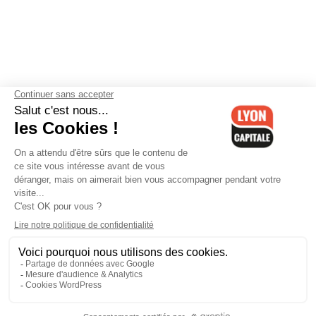
Contactez-nous
-
Mentions légales
-
CGV
-
Politique de
confidentialité
-
Gestion des cookies
-
Lyon Capitale TV
-
Archives
Lyon Capitale
Lyon Capitale - 51 avenue Maréchal Foch - CS 40091 - 69456 Lyon