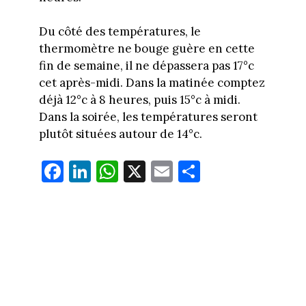
Du côté des températures, le
thermomètre ne bouge guère en cette
fin de semaine, il ne dépassera pas 17°c
cet après-midi. Dans la matinée comptez
déjà 12°c à 8 heures, puis 15°c à midi.
Dans la soirée, les températures seront
plutôt situées autour de 14°c.
Fa
Li
W
X
E
Pa
ce
nk
ha
m
rt
bo
ed
ts
ail
ag
ok
In
Ap
er
p