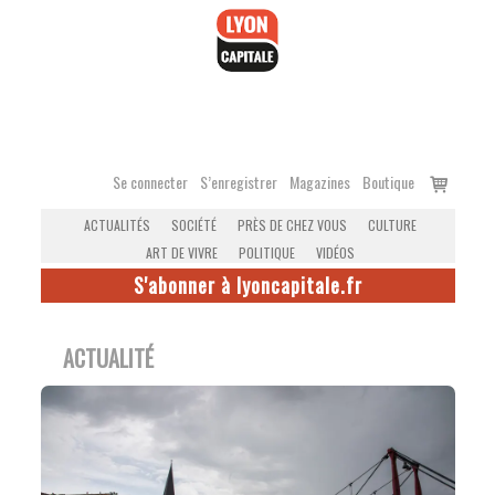
Accéder
au
contenu
Voir
Se connecter
S’enregistrer
Magazines
Boutique
le
ACTUALITÉS
SOCIÉTÉ
PRÈS DE CHEZ VOUS
CULTURE
panier
ART DE VIVRE
POLITIQUE
VIDÉOS
S'abonner à lyoncapitale.fr
ACTUALITÉ