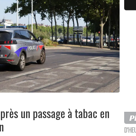
près un passage à tabac en
n
D'HE