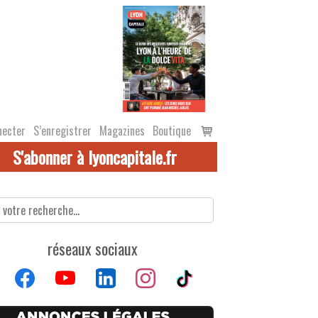
Voir
necter
S’enregistrer
Magazines
Boutique
le
S'abonner à lyoncapitale.fr
panier
réseaux sociaux