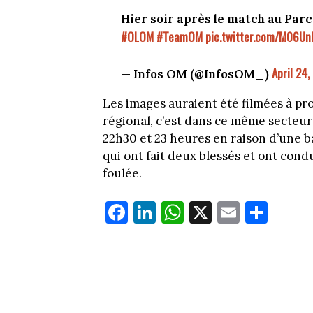
Hier soir après le match au Parc 
#OLOM
#TeamOM
pic.twitter.com/M06Un
April 24,
— Infos OM (@InfosOM_)
Les images auraient été filmées à pro
régional, c’est dans ce même secteur
22h30 et 23 heures en raison d’une b
qui ont fait deux blessés et ont cond
foulée.
Fa
Li
W
X
E
Pa
ce
nk
ha
m
rt
bo
ed
ts
ail
ag
ok
In
Ap
er
p