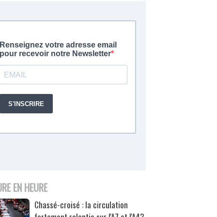
URE EN HEURE
Chassé-croisé : la circulation
fortement ralentie sur l'A7 et l'A43