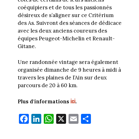
coéquipiers et de tous les passionnés
désireux de s’aligner sur ce Critérium
des As. Suivront des séances de dédicace
avec les deux anciens coureurs des
équipes Peugeot-Michelin et Renault-
Gitane.
Une randonnée vintage sera également
organisée dimanche de 9 heures à midi à
travers les plaines de l’Ain sur deux
parcours de 20 à 60 km.
ici
Plus d'informations
.
Fa
Li
W
X
E
Pa
ce
nk
ha
m
rt
bo
ed
ts
ail
ag