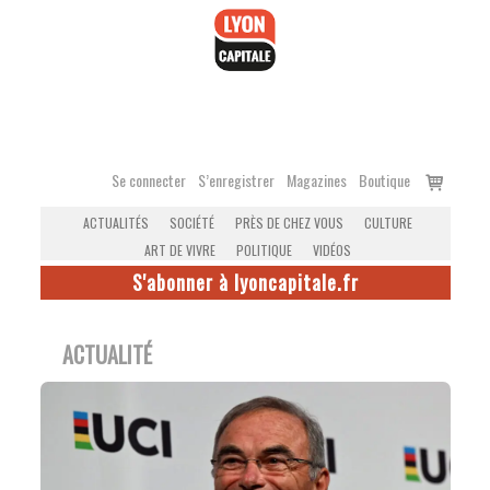
Accéder
au
contenu
Voir
Se connecter
S’enregistrer
Magazines
Boutique
le
ACTUALITÉS
SOCIÉTÉ
PRÈS DE CHEZ VOUS
CULTURE
panier
ART DE VIVRE
POLITIQUE
VIDÉOS
S'abonner à lyoncapitale.fr
ACTUALITÉ