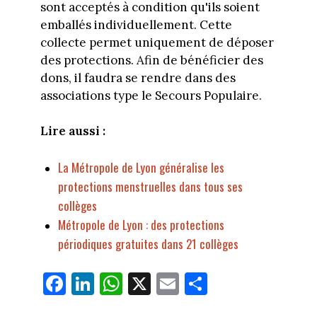
sont acceptés à condition qu'ils soient
emballés individuellement. Cette
collecte permet uniquement de déposer
des protections. Afin de bénéficier des
dons, il faudra se rendre dans des
associations type le Secours Populaire.
Lire aussi :
La Métropole de Lyon généralise les
protections menstruelles dans tous ses
collèges
Métropole de Lyon : des protections
périodiques gratuites dans 21 collèges
Fa
Li
W
X
E
Pa
ce
nk
ha
m
rt