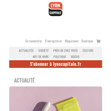
Accéder
au
contenu
Voir
Se connecter
S’enregistrer
Magazines
Boutique
le
ACTUALITÉS
SOCIÉTÉ
PRÈS DE CHEZ VOUS
CULTURE
panier
ART DE VIVRE
POLITIQUE
VIDÉOS
S'abonner à lyoncapitale.fr
ACTUALITÉ