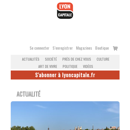
Accéder
au
contenu
Voir
Se connecter
S’enregistrer
Magazines
Boutique
le
ACTUALITÉS
SOCIÉTÉ
PRÈS DE CHEZ VOUS
CULTURE
panier
ART DE VIVRE
POLITIQUE
VIDÉOS
S'abonner à lyoncapitale.fr
ACTUALITÉ