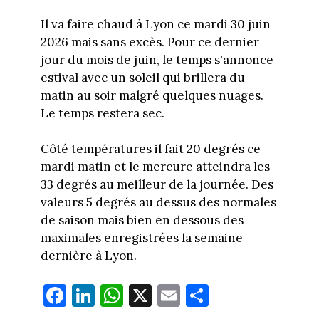
Il va faire chaud à Lyon ce mardi 30 juin
2026 mais sans excès. Pour ce dernier
jour du mois de juin, le temps s'annonce
estival avec un soleil qui brillera du
matin au soir malgré quelques nuages.
Le temps restera sec.
Côté températures il fait 20 degrés ce
mardi matin et le mercure atteindra les
33 degrés au meilleur de la journée. Des
valeurs 5 degrés au dessus des normales
de saison mais bien en dessous des
maximales enregistrées la semaine
dernière à Lyon.
Fa
Li
W
X
E
Pa
ce
nk
ha
m
rt