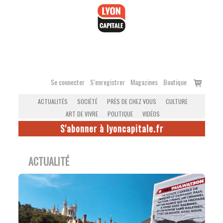
Accéder
au
contenu
Voir
Se connecter
S’enregistrer
Magazines
Boutique
le
ACTUALITÉS
SOCIÉTÉ
PRÈS DE CHEZ VOUS
CULTURE
panier
ART DE VIVRE
POLITIQUE
VIDÉOS
S'abonner à lyoncapitale.fr
ACTUALITÉ