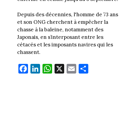
Depuis des décennies, l'homme de 73 ans
et son ONG cherchent à empêcher la
chasse à la baleine, notamment des
Japonais, en s’interposant entre les
cétacés et les imposants navires qui les
chassent.
Fa
Li
W
X
E
Pa
ce
nk
ha
m
rt
bo
ed
ts
ail
ag
ok
In
Ap
er
p