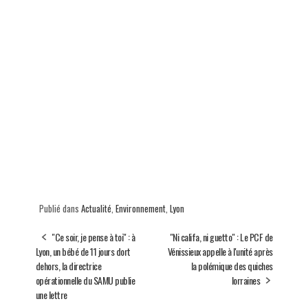
Publié dans
Actualité
,
Environnement
,
Lyon
"Ce soir, je pense à toi" : à
"Ni califa, ni guetto" : Le PCF de
Lyon, un bébé de 11 jours dort
Vénissieux appelle à l'unité après
dehors, la directrice
la polémique des quiches
opérationnelle du SAMU publie
lorraines
une lettre