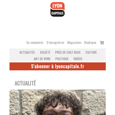
Accéder
au
contenu
Voir
Se connecter
S’enregistrer
Magazines
Boutique
le
ACTUALITÉS
SOCIÉTÉ
PRÈS DE CHEZ VOUS
CULTURE
panier
ART DE VIVRE
POLITIQUE
VIDÉOS
S'abonner à lyoncapitale.fr
ACTUALITÉ