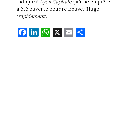
indique à
Lyon Capitale
qu'une enquête
a été ouverte pour retrouver Hugo
"
rapidement
".
Fa
Li
W
X
E
Pa
ce
nk
ha
m
rt
bo
ed
ts
ail
ag
ok
In
Ap
er
p