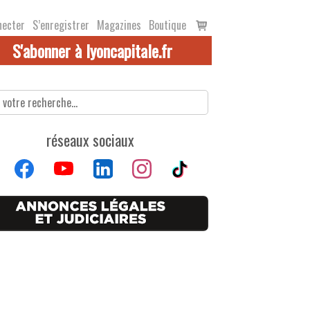
Voir
necter
S’enregistrer
Magazines
Boutique
le
S'abonner à lyoncapitale.fr
panier
réseaux sociaux