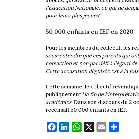
années, qui avaient bénéficié d'évaluat
l'Education Nationale, ou qui ne deman
pour leurs plus jeunes
".
50 000 enfants en IEF en 2020
Pour les membres du collectif, les ref
sous-entendre que ces parents qui ont
conviction et non par défi à l'égard de
Cette accusation déguisée est à la foi
Cette semaine, le collectif revendiqu
publiquement "
la fin de l'interprétat
académies
. Dans son discours du 2 o
recensait 50 000 enfants en IEF.
Fa
Li
W
X
E
Pa
ce
nk
ha
m
rt