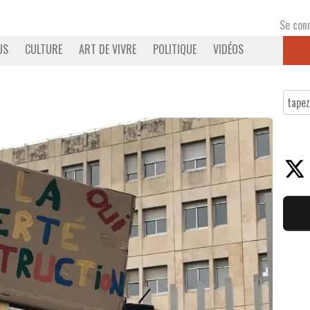
Se con
US
CULTURE
ART DE VIVRE
POLITIQUE
VIDÉOS