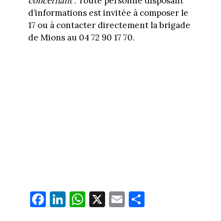
concernant
". Toute personne disposant
d’informations est invitée à composer le
17 ou à contacter directement la brigade
de Mions au 04 72 90 17 70.
Fa
Li
W
X
E
Pa
ce
nk
ha
m
rt