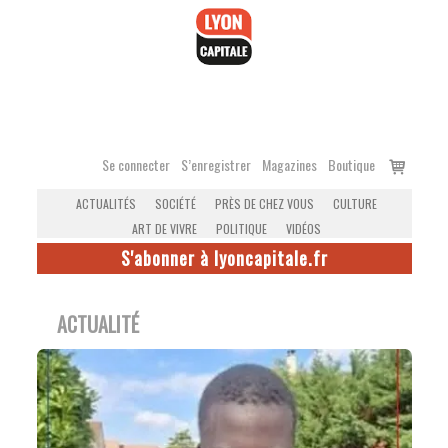
Accéder
au
contenu
Voir
Se connecter
S’enregistrer
Magazines
Boutique
le
ACTUALITÉS
SOCIÉTÉ
PRÈS DE CHEZ VOUS
CULTURE
panier
ART DE VIVRE
POLITIQUE
VIDÉOS
S'abonner à lyoncapitale.fr
ACTUALITÉ