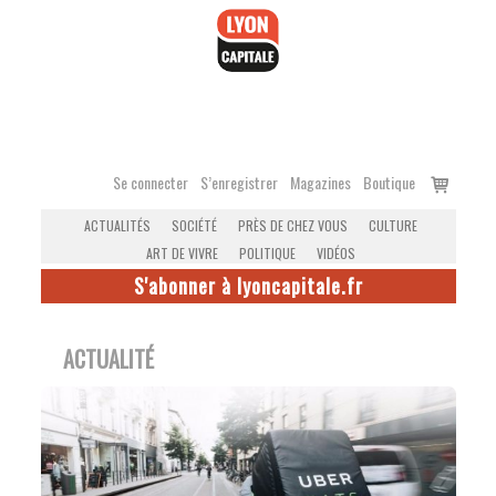
Accéder
au
contenu
Voir
Se connecter
S’enregistrer
Magazines
Boutique
le
ACTUALITÉS
SOCIÉTÉ
PRÈS DE CHEZ VOUS
CULTURE
panier
ART DE VIVRE
POLITIQUE
VIDÉOS
S'abonner à lyoncapitale.fr
ACTUALITÉ