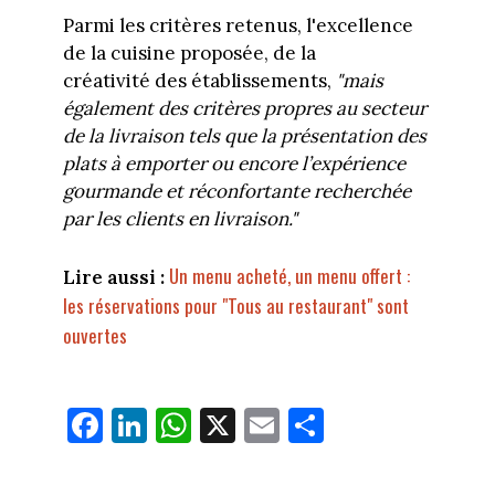
Parmi les critères retenus, l'excellence
de la cuisine proposée, de la
créativité des établissements,
"mais
également des critères propres au secteur
de la livraison tels que la présentation des
plats à emporter ou encore l’expérience
gourmande et réconfortante recherchée
par les clients en livraison."
Un menu acheté, un menu offert :
Lire aussi :
les réservations pour "Tous au restaurant" sont
ouvertes
Fa
Li
W
X
E
Pa
ce
nk
ha
m
rt