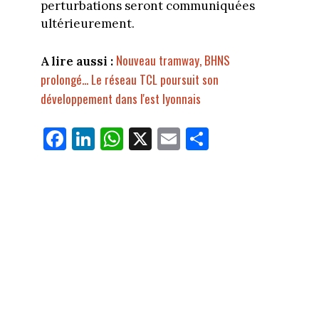
perturbations seront communiquées
ultérieurement.
Nouveau tramway, BHNS
A lire aussi :
prolongé... Le réseau TCL poursuit son
développement dans l'est lyonnais
Fa
Li
W
X
E
Pa
ce
nk
ha
m
rt
bo
ed
ts
ail
ag
ok
In
Ap
er
p