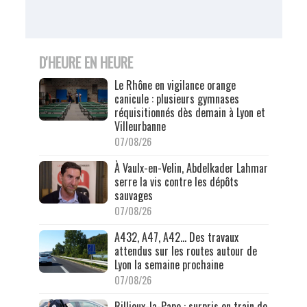
D'HEURE EN HEURE
Le Rhône en vigilance orange
canicule : plusieurs gymnases
réquisitionnés dès demain à Lyon et
Villeurbanne
07/08/26
À Vaulx-en-Velin, Abdelkader Lahmar
serre la vis contre les dépôts
sauvages
07/08/26
A432, A47, A42… Des travaux
attendus sur les routes autour de
Lyon la semaine prochaine
07/08/26
Rillieux-la-Pape : surpris en train de