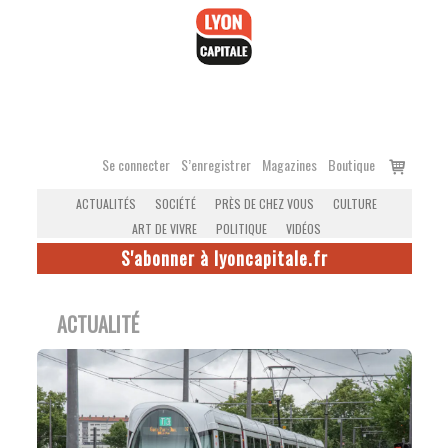
Accéder
au
contenu
Voir
Se connecter
S’enregistrer
Magazines
Boutique
le
ACTUALITÉS
SOCIÉTÉ
PRÈS DE CHEZ VOUS
CULTURE
panier
ART DE VIVRE
POLITIQUE
VIDÉOS
S'abonner à lyoncapitale.fr
ACTUALITÉ