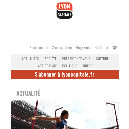
Accéder
au
contenu
Voir
Se connecter
S’enregistrer
Magazines
Boutique
le
ACTUALITÉS
SOCIÉTÉ
PRÈS DE CHEZ VOUS
CULTURE
panier
ART DE VIVRE
POLITIQUE
VIDÉOS
S'abonner à lyoncapitale.fr
ACTUALITÉ