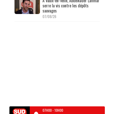
À Vaulx-en-Velin, Abdelkader Lahmar
serre la vis contre les dépôts
sauvages
07/08/26
07H00
-
10H00