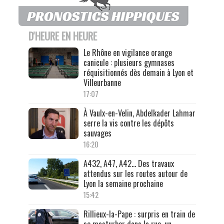
D'HEURE EN HEURE
Le Rhône en vigilance orange
canicule : plusieurs gymnases
réquisitionnés dès demain à Lyon et
Villeurbanne
17:07
À Vaulx-en-Velin, Abdelkader Lahmar
serre la vis contre les dépôts
sauvages
16:20
A432, A47, A42… Des travaux
attendus sur les routes autour de
Lyon la semaine prochaine
15:42
Rillieux-la-Pape : surpris en train de
se masturber dans la rue, un