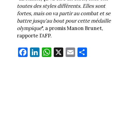
toutes des styles différents. Elles sont
fortes, mais on va partir au combat et se
battre jusqu'au bout pour cette médaille
olympique
", a promis Manon Brunet,
rapporte l’AFP.
Fa
Li
W
X
E
Pa
ce
nk
ha
m
rt
bo
ed
ts
ail
ag
ok
In
Ap
er
p