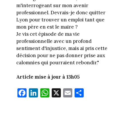
m'interrogeant sur mon avenir
professionnel. Devrais-je donc quitter
Lyon pour trouver un emploi tant que
mon père en est le maire ?
Je vis cet épisode de ma vie
professionnelle avec un profond
sentiment d'injustice, mais ai pris cette
décision pour ne pas donner prise aux
calomnies qui pourraient rebondir."
Article mise à jour à 13h05
Fa
Li
W
X
E
Pa
ce
nk
ha
m
rt
bo
ed
ts
ail
ag
ok
In
Ap
er