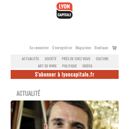
Accéder
au
contenu
Voir
Se connecter
S’enregistrer
Magazines
Boutique
le
ACTUALITÉS
SOCIÉTÉ
PRÈS DE CHEZ VOUS
CULTURE
panier
ART DE VIVRE
POLITIQUE
VIDÉOS
S'abonner à lyoncapitale.fr
ACTUALITÉ