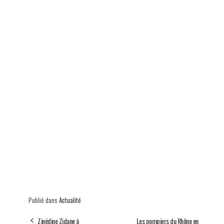
p
Publié dans
Actualité
Zinédine Zidane à
Les pompiers du Rhône en