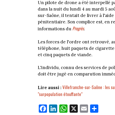
Un pilote de drone a été interpellé pa
dans la nuit du lundi 4 au mardi 5 aoû
sur-Saône, il tentait de livrer à l'aid
pénitentiaire. Son complice est, en r
Progrès
informations du
.
Les forces de l'ordre ont retrouvé, 
téléphone, huit paquets de cigarette
et cinq paquets de viande.
L'individu, connu des services de poli
doit être jugé en comparution imméd
Villefranche-sur-Saône : les su
Lire aussi :
"surpopulation étouffante"
Fa
Li
W
X
E
Pa