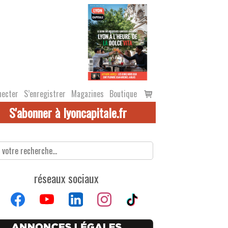
Voir
necter
S’enregistrer
Magazines
Boutique
le
S'abonner à lyoncapitale.fr
panier
réseaux sociaux