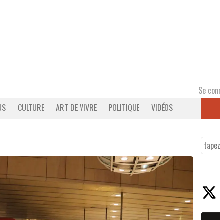
Se con
US
CULTURE
ART DE VIVRE
POLITIQUE
VIDÉOS