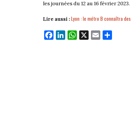
les journées du 12 au 16 février 2023.
Lyon : le métro B connaîtra de
Lire aussi :
Fa
Li
W
X
E
Pa
ce
nk
ha
m
rt
bo
ed
ts
ail
ag
ok
In
Ap
er
p