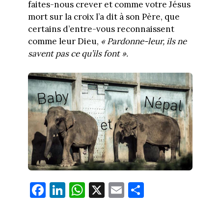
faites-nous crever et comme votre Jésus
mort sur la croix l’a dit à son Père, que
certains d’entre-vous reconnaissent
comme leur Dieu,
« Pardonne-leur, ils ne
savent pas ce qu’ils font ».
Fa
Li
W
X
E
Pa
ce
nk
ha
m
rt