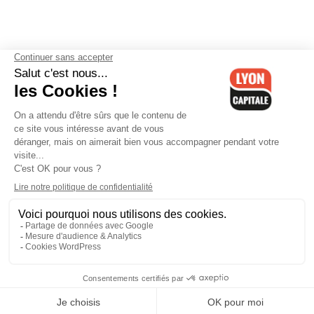
Contactez-nous
-
Mentions légales
-
CGV
-
Politique de
confidentialité
-
Gestion des cookies
-
Lyon Capitale TV
-
Archives
Lyon Capitale
Lyon Capitale - 51 avenue Maréchal Foch - CS 40091 - 69456 Lyon
Cedex 06