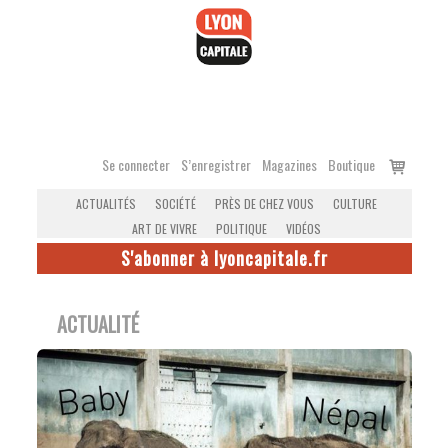
Accéder
au
contenu
Voir
Se connecter
S’enregistrer
Magazines
Boutique
le
ACTUALITÉS
SOCIÉTÉ
PRÈS DE CHEZ VOUS
CULTURE
panier
ART DE VIVRE
POLITIQUE
VIDÉOS
S'abonner à lyoncapitale.fr
ACTUALITÉ