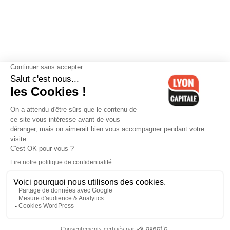
Contactez-nous
-
Mentions légales
-
CGV
-
Politique de
confidentialité
-
Gestion des cookies
-
Lyon Capitale TV
-
Archives
Lyon Capitale
Lyon Capitale - 51 avenue Maréchal Foch - CS 40091 - 69456 Lyon