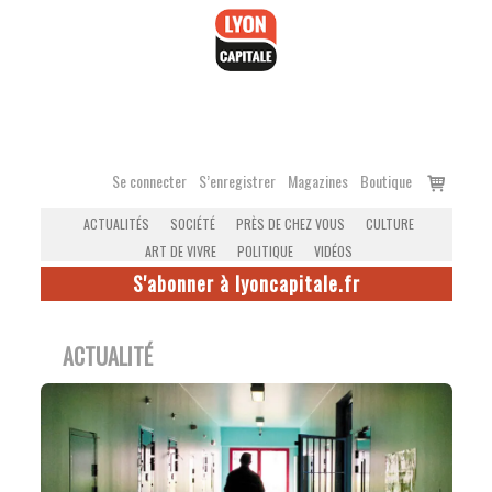
Accéder
au
contenu
Voir
Se connecter
S’enregistrer
Magazines
Boutique
le
ACTUALITÉS
SOCIÉTÉ
PRÈS DE CHEZ VOUS
CULTURE
panier
ART DE VIVRE
POLITIQUE
VIDÉOS
S'abonner à lyoncapitale.fr
ACTUALITÉ