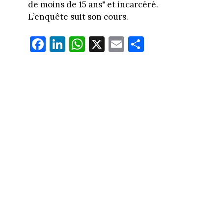
de moins de 15 ans" et incarcéré.
L’enquête suit son cours.
Fa
Li
W
X
E
Pa
ce
nk
ha
m
rt
bo
ed
ts
ail
ag
ok
In
Ap
er
p