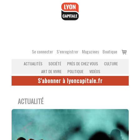
Accéder
au
contenu
Voir
Se connecter
S’enregistrer
Magazines
Boutique
le
ACTUALITÉS
SOCIÉTÉ
PRÈS DE CHEZ VOUS
CULTURE
panier
ART DE VIVRE
POLITIQUE
VIDÉOS
S'abonner à lyoncapitale.fr
ACTUALITÉ