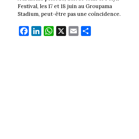
Festival, les 17 et 18 juin au Groupama
Stadium, peut-être pas une coïncidence.
Fa
Li
W
X
E
Pa
ce
nk
ha
m
rt
bo
ed
ts
ail
ag
ok
In
Ap
er
p