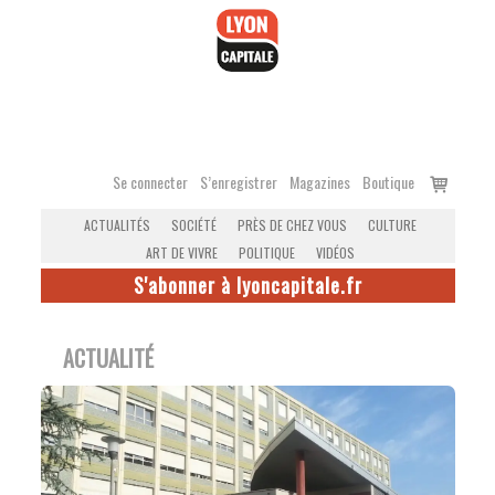
Accéder
au
contenu
Voir
Se connecter
S’enregistrer
Magazines
Boutique
le
ACTUALITÉS
SOCIÉTÉ
PRÈS DE CHEZ VOUS
CULTURE
panier
ART DE VIVRE
POLITIQUE
VIDÉOS
S'abonner à lyoncapitale.fr
ACTUALITÉ