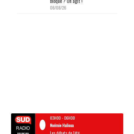
bloque ? On agit !"
06/08/26
03H00
-
06H00
Noémie Halioua
Les débats de l'été