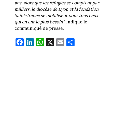
ans, alors que les réfugiés se comptent par
milliers, le diocèse de Lyon et la fondation
Saint-Irénée se mobilisent pour tous ceux
qui en ont le plus besoin"
, indique le
communiqué de presse.
Fa
Li
W
X
E
Pa
ce
nk
ha
m
rt
bo
ed
ts
ail
ag
ok
In
Ap
er
p