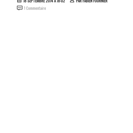
18 SEPTEMBRE 2014 À 18:02
PAR
FABIEN FOURNIER
1 Commentaire