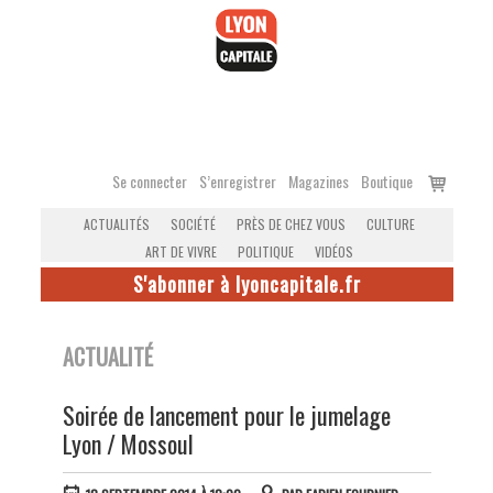
Accéder
au
contenu
Voir
Se connecter
S’enregistrer
Magazines
Boutique
le
ACTUALITÉS
SOCIÉTÉ
PRÈS DE CHEZ VOUS
CULTURE
panier
ART DE VIVRE
POLITIQUE
VIDÉOS
S'abonner à lyoncapitale.fr
ACTUALITÉ
Soirée de lancement pour le jumelage
Lyon / Mossoul