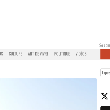
Se con
US
CULTURE
ART DE VIVRE
POLITIQUE
VIDÉOS