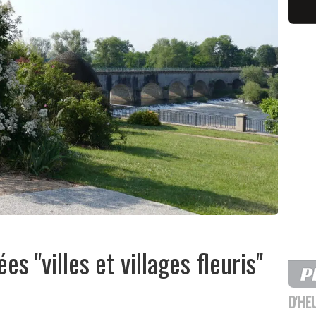
s "villes et villages fleuris"
D'HE