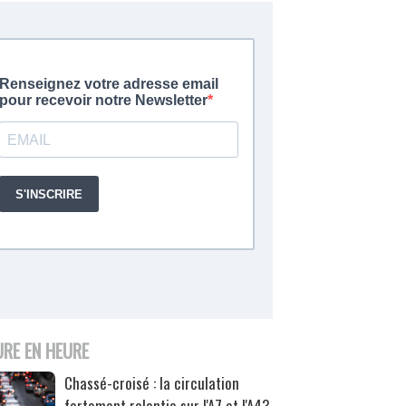
URE EN HEURE
Chassé-croisé : la circulation
fortement ralentie sur l'A7 et l'A43