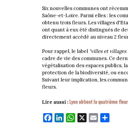
Six nouvelles communes ont récemme
Saône-et-Loire. Parmi elles : les co
obtenu trois fleurs. Les villages d'E
ont quant à eux été distingués de deu
directement accédé au niveau 2 fleur
Pour rappel, le label
"villes et villages
cadre de vie des communes. Ce dern
végétalisation des espaces publics, l
protection de la biodiversité, ou en
Suivant leur implication, les commun
fleurs.
Lyon obtient la quatrième fleur 
Lire aussi :
Fa
Li
W
X
E
Pa
ce
nk
ha
m
rt