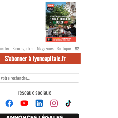
Voir
necter
S’enregistrer
Magazines
Boutique
le
S'abonner à lyoncapitale.fr
panier
réseaux sociaux