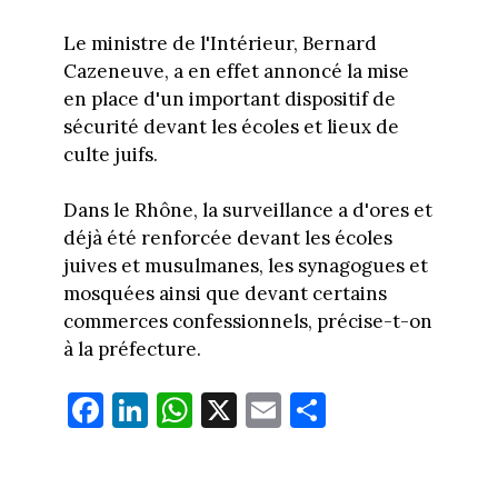
Le ministre de l'Intérieur, Bernard
Cazeneuve, a en effet annoncé la mise
en place d'un important dispositif de
sécurité devant les écoles et lieux de
culte juifs.
Dans le Rhône, la surveillance a d'ores et
déjà été renforcée devant les écoles
juives et musulmanes, les synagogues et
mosquées ainsi que devant certains
commerces confessionnels, précise-t-on
à la préfecture.
Fa
Li
W
X
E
Pa
ce
nk
ha
m
rt
bo
ed
ts
ail
ag