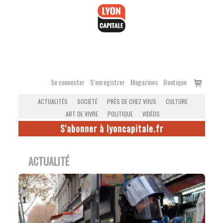
Accéder
au
contenu
Voir
Se connecter
S’enregistrer
Magazines
Boutique
le
ACTUALITÉS
SOCIÉTÉ
PRÈS DE CHEZ VOUS
CULTURE
panier
ART DE VIVRE
POLITIQUE
VIDÉOS
S'abonner à lyoncapitale.fr
ACTUALITÉ