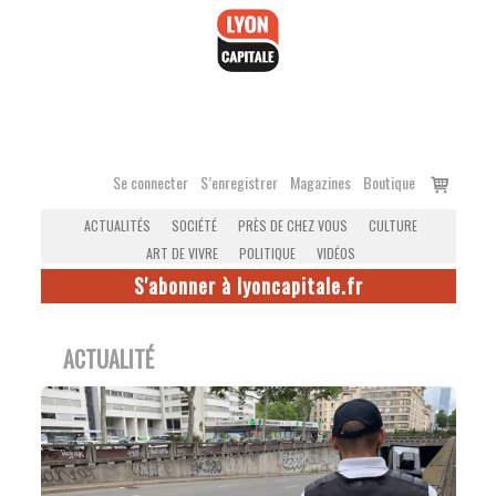
Accéder
au
contenu
Voir
Se connecter
S’enregistrer
Magazines
Boutique
le
ACTUALITÉS
SOCIÉTÉ
PRÈS DE CHEZ VOUS
CULTURE
panier
ART DE VIVRE
POLITIQUE
VIDÉOS
S'abonner à lyoncapitale.fr
ACTUALITÉ