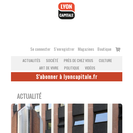
Accéder
au
contenu
Voir
Se connecter
S’enregistrer
Magazines
Boutique
le
ACTUALITÉS
SOCIÉTÉ
PRÈS DE CHEZ VOUS
CULTURE
panier
ART DE VIVRE
POLITIQUE
VIDÉOS
S'abonner à lyoncapitale.fr
ACTUALITÉ