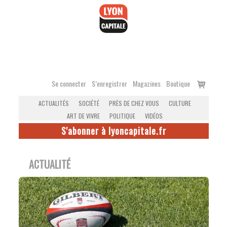
Accéder
au
contenu
Voir
Se connecter
S’enregistrer
Magazines
Boutique
le
ACTUALITÉS
SOCIÉTÉ
PRÈS DE CHEZ VOUS
CULTURE
panier
ART DE VIVRE
POLITIQUE
VIDÉOS
S'abonner à lyoncapitale.fr
ACTUALITÉ