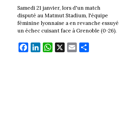
Samedi 21 janvier, lors d'un match
disputé au Matmut Stadium, l'équipe
féminine lyonnaise a en revanche essuyé
un échec cuisant face à Grenoble (0-26).
Fa
Li
W
X
E
Pa
ce
nk
ha
m
rt
bo
ed
ts
ail
ag
ok
In
Ap
er
p