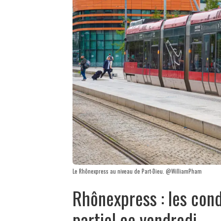
Le Rhônexpress au niveau de Part-Dieu. @WilliamPham
Rhônexpress : les cond
partiel ce vendredi