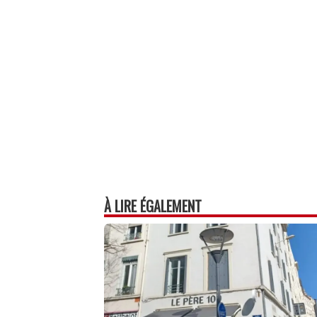
ok
In
Ap
er
p
À LIRE ÉGALEMENT