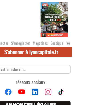
Voir
necter
S’enregistrer
Magazines
Boutique
le
S'abonner à lyoncapitale.fr
panier
réseaux sociaux