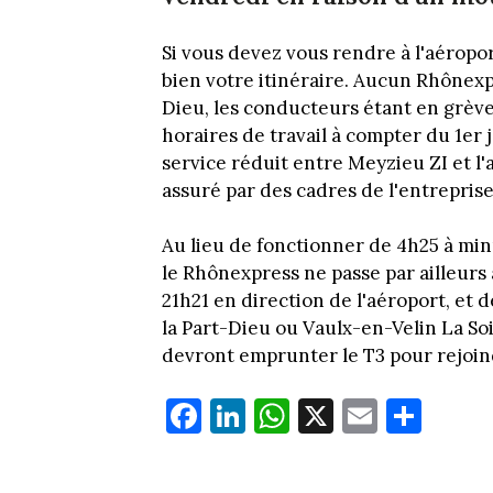
Si vous devez vous rendre à l'aéropo
bien votre itinéraire. Aucun Rhônexpr
Dieu, les conducteurs étant en grèv
horaires de travail à compter du 1er 
service réduit entre Meyzieu ZI et l'
assuré par des cadres de l'entreprise
Au lieu de fonctionner de 4h25 à minu
le Rhônexpress ne passe par ailleurs
21h21 en direction de l'aéroport, et 
la Part-Dieu ou Vaulx-en-Velin La Soi
devront emprunter le T3 pour rejoind
Fa
Li
W
X
E
Pa
ce
nk
ha
m
rt
bo
ed
ts
ail
ag