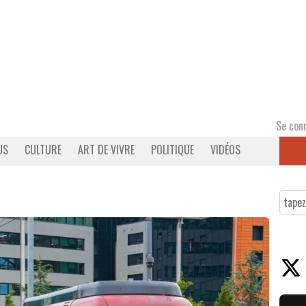
Se con
US
CULTURE
ART DE VIVRE
POLITIQUE
VIDÉOS