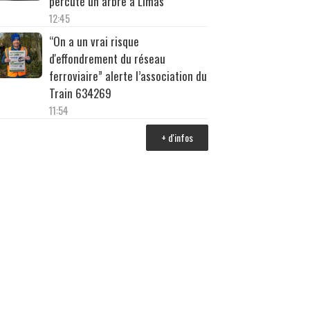
percuté un arbre à Limas
12:45
“On a un vrai risque
d'effondrement du réseau
ferroviaire” alerte l’association du
Train 634269
11:54
+ d'infos