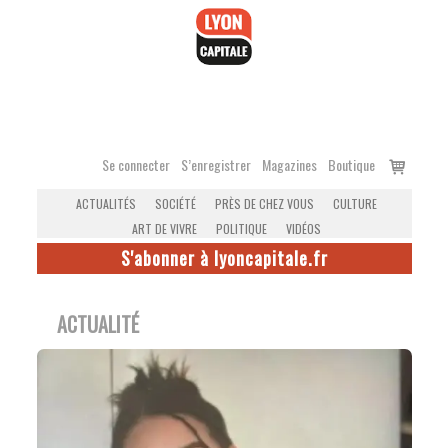
Accéder
au
contenu
Voir
Se connecter
S’enregistrer
Magazines
Boutique
le
ACTUALITÉS
SOCIÉTÉ
PRÈS DE CHEZ VOUS
CULTURE
panier
ART DE VIVRE
POLITIQUE
VIDÉOS
S'abonner à lyoncapitale.fr
ACTUALITÉ