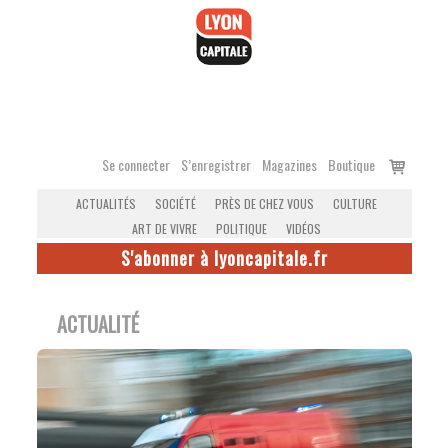
Accéder
au
contenu
Voir
Se connecter
S’enregistrer
Magazines
Boutique
le
ACTUALITÉS
SOCIÉTÉ
PRÈS DE CHEZ VOUS
CULTURE
panier
ART DE VIVRE
POLITIQUE
VIDÉOS
S'abonner à lyoncapitale.fr
ACTUALITÉ