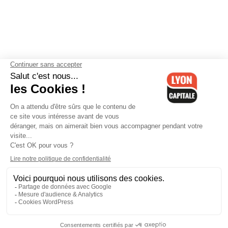
Contactez-nous
-
Mentions légales
-
CGV
-
Politique de
confidentialité
-
Gestion des cookies
-
Lyon Capitale TV
-
Archives
Lyon Capitale
Lyon Capitale - 51 avenue Maréchal Foch - CS 40091 - 69456 Lyon